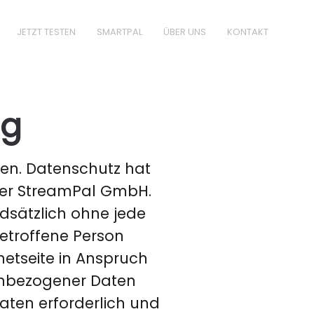
JETZT TESTEN
SMARTPAL
ÜBER UNS
KONTAKT
ng
men. Datenschutz hat
 der StreamPal GmbH.
dsätzlich ohne jede
etroffene Person
etseite in Anspruch
enbezogener Daten
aten erforderlich und